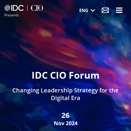
Visit IDC website
Visit CIO website
ENG
Presents
IDC CIO Forum
Changing Leadership Strategy for the
Digital Era
26
Nov
2024