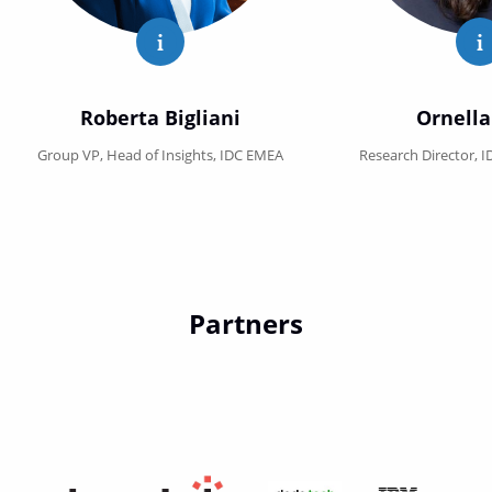
Roberta Bigliani Show full profile
O
Roberta Bigliani
Ornella
Group VP, Head of Insights, IDC EMEA
Research Director, 
Partners