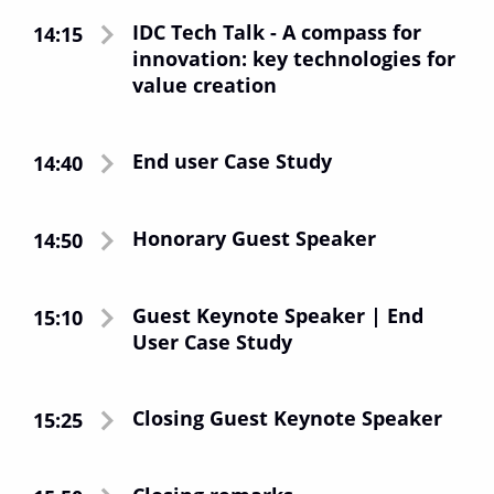
Maggiori
IDC Tech Talk - A compass for
14:15
info:
http://www.mauden.com
,
www.mauden.com/privacy
innovation: key technologies for
Pagina LinkedIn
value creation
End user Case Study
14:40
Honorary Guest Speaker
14:50
Guest Keynote Speaker | End
15:10
User Case Study
Closing Guest Keynote Speaker
15:25